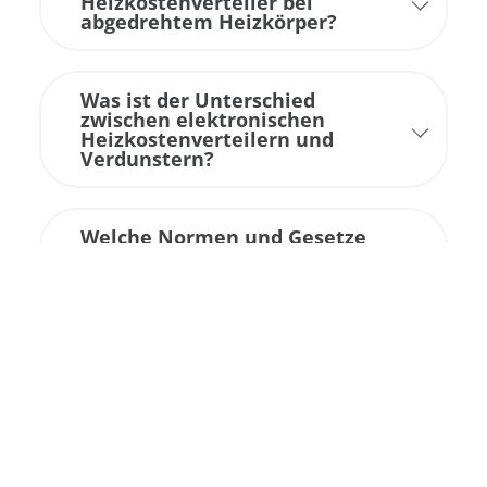
Heizkostenverteiler bei
abgedrehtem Heizkörper?
Was ist der Unterschied
zwischen elektronischen
Heizkostenverteilern und
Verdunstern?
Welche Normen und Gesetze
regeln den Einsatz von
Heizkostenverteilern?
Sind meine Heizkostenverteiler
korrekt installiert?
Was bedeuten die Zahlen und
Zeichen auf dem Display des