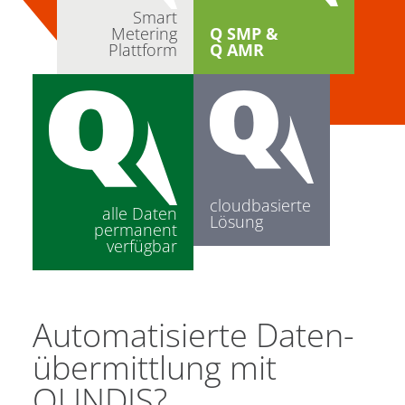
Smart
Metering
Q SMP &
Plattform
Q AMR
cloud­basierte
alle Daten
Lösung
permanent
verfügbar
Automatisierte Daten­
übermittlung mit
QUNDIS?