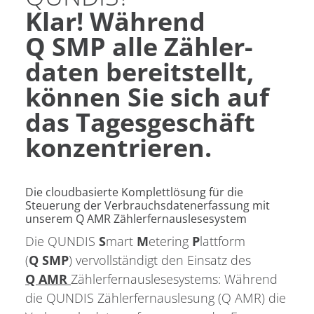
Klar! Während
Q SMP alle Zähler­
daten bereitstellt,
kön­nen Sie sich auf
das Tages­geschäft
konzen­trieren.
Die cloudbasierte Komplettlösung für die
Steuerung der Verbrauchsdaten­erfassung mit
unserem Q AMR Zählerfern­auslesesystem
Die QUNDIS
S
mart
M
etering
P
lattform
(
Q SMP
) vervollständigt den Einsatz des
Q AMR
Zählerfernauslesesystems: Während
die QUNDIS Zählerfernauslesung (Q AMR) die