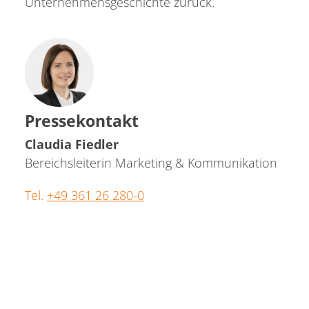
Unternehmensgeschichte zurück.
Pressekontakt
Claudia Fiedler
Bereichsleiterin Marketing & Kommunikation
Tel.
+49 361 26 280-0
presse
@
qundis.com
Bitte beachten Sie: Die Nutzung des
Bildmaterials ist ausschließlich unter
Angabe des Urhebers "QUNDIS