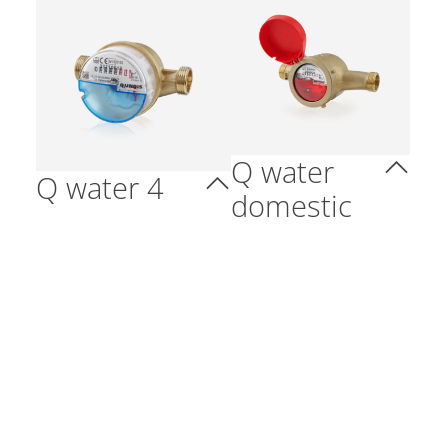
Q water
Q water 4
domestic
Mechanischer
Mechanischer
Verschraubungs-
Hauswasser­
Wasserzähler
zähler