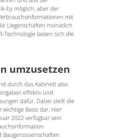
ifahren und aus der
lk-by möglich, aber der
 Verbrauchsinformationen mit
die Liegenschaften monatlich
R-Technologie lassen sich die
ben umzusetzen
d durch das Kabinett also
orgaben effektiv und
ungen dafür. Dabei stellt die
ichtige Basis dar. Hier
nuar 2022 verfügbar sein
rauchsinformation
nd Baugenossenschaften