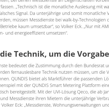
gelten, bei denen Messdienste an Liegenschaften vorbe
ssen. „Technisch ist die monatliche Auslesung mit wa
falsches Signal. Da unterjährige und somit monatliche
werden, müssen Messdienste bei walk-by-Technologien 
e Betriebe kaum umsetzbar“, so Volker Eck. „Nur mit AM
n- und energieeffizient umsetzen“.
 die Technik, um die Vorga
nste bedeutet die Zustimmung durch den Bundesrat un
erden fernauslesbare Technik nutzen müssen, um die V
nen. QUNDIS bietet als Marktführer die passenden Lös
spiel mit der QUNDIS Smart Metering Plattform eine w
ch bereitgestellt. Mit der UVI-Lösung Qeco, die ab Ja
 und Messdienste ihren Mietern die unterjährige Verb
rer Volker Eck: „Messdienste, Wohnungsverwaltungen u